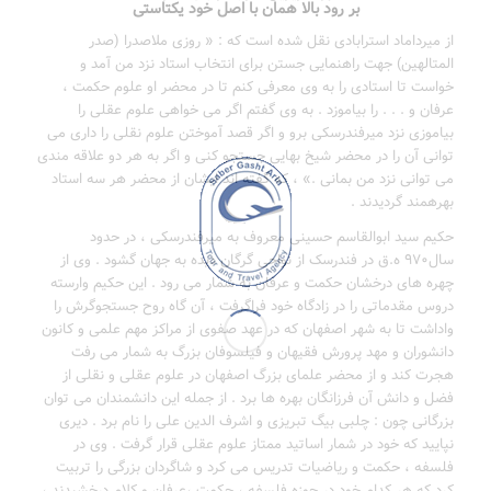
بر رود بالا همان با اصل خود یکتاستی
از میرداماد استرابادی نقل شده است که : « روزی ملاصدرا (صدر
المتالهین) جهت راهنمایی جستن برای انتخاب استاد نزد من آمد و
خواست تا استادی را به وی معرفی کنم تا در محضر او علوم حکمت ،
عرفان و . . . را بیاموزد . به وی گفتم اگر می خواهی علوم عقلی را
بیاموزی نزد میرفندرسکی برو و اگر قصد آموختن علوم نقلی را داری می
توانی آن را در محضر شیخ بهایی جستجو کنی و اگر به هر دو علاقه مندی
می توانی نزد من بمانی .» ، که گفته اند ایشان از محضر هر سه استاد
بهرهمند گردیدند .
حکیم سید ابوالقاسم حسینی معروف به میرفندرسکی ، در حدود
سال۹۷۰ ه.ق در فندرسک از نواحی گرگان دیده به جهان گشود . وی از
چهره های درخشان حکمت و عرفان به شمار می رود . این حکیم وارسته
دروس مقدماتی را در زادگاه خود فراگرفت ، آن گاه روح جستجوگرش را
واداشت تا به شهر اصفهان که در عهد صفوی از مراکز مهم علمی و کانون
دانشوران و مهد پرورش فقیهان و فیلسوفان بزرگ به شمار می رفت
هجرت کند و از محضر علمای بزرگ اصفهان در علوم عقلی و نقلی از
فضل و دانش آن فرزانگان بهره ها برد . از جمله این دانشمندان می توان
بزرگانی چون : چلبی بیگ تبریزی و اشرف الدین علی را نام برد . دیری
نپایید که خود در شمار اساتید ممتاز علوم عقلی قرار گرفت . وی در
فلسفه ، حکمت و ریاضیات تدریس می کرد و شاگردان بزرگی را تربیت
کرد که هر کدام خود در حوزه فلسفه ، حکمت ،عرفان و کلام درخشیدند ،