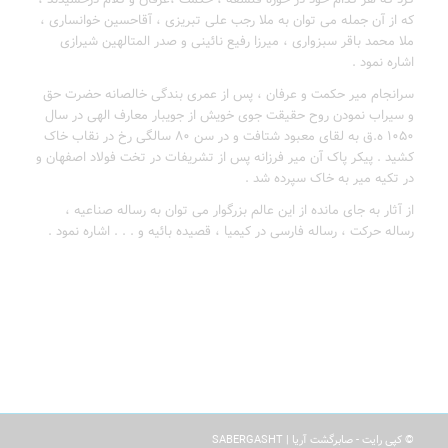
که از آن جمله می توان به ملا رجب علی تبریزی ، آقاحسین خوانساری ،
ملا محمد باقر سبزواری ، میرزا رفیع نائینی و صدر المتالهین شیرازی
اشاره نمود .
سرانجام میر حکمت و عرفان ، پس از عمری بندگی خالصانه حضرت حق
و سیراب نمودن روح حقیقت جوی خویش از جویبار معارف الهی در سال
۱۰۵۰ ه.ق به لقای معبود شتافت و در سن ۸۰ سالگی رخ در نقاب خاک
کشید . پیکر پاک آن میر فرزانه پس از تشریفات در تخت فولاد اصفهان و
در تکیه میر به خاک سپرده شد .
از آثار به جای مانده از این عالم بزرگوار می توان به رساله صناعیه ،
رساله حرکت ، رساله فارسی در کیمیا ، قصیده بائیه و . . . اشاره نمود .
© کپی رایت - صابرگشت آریا | SABERGASHT