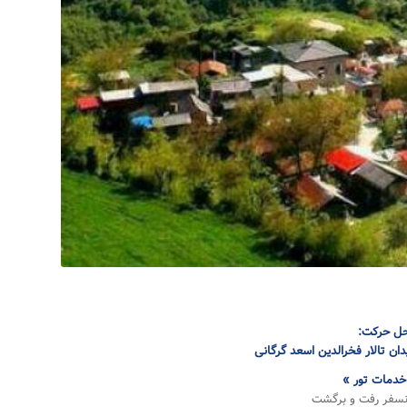
ل حرکت:
دان تالار فخرالدین اسعد گرگانی
خدمات تور »
نسفر رفت و برگشت