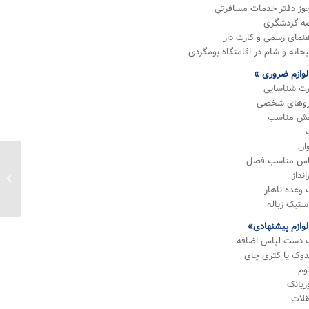
وز دفتر خدمات مسافرتی
مه گردشگری
هنمای رسمی و کارت دار
حانه و شام در اقامتگاه بومگردی
لوازم ضروری »
رت شناسایی
روهای شخصی
ش مناسب
وان
اس مناسب فصل
انداز
فخرالد
 وعده ناهار
استیک زباله
لوازم پیشنهادی»
 دست لباس اضافه
دوک یا کتری چای
توم
وربانک
قلات