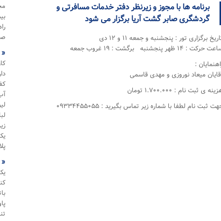
مج
برنامه ها با مجوز و زیرنظر دفتر خدمات مسافرتی و
بی
گردشگری صابر گشت آریا برگزار می شود
را
صب
اریخ برگزاری تور : پنجشنبه و جمعه ۱۱ و ۱۲ دی
ت حرکت : ۱۴ ظهر پنجشنبه برگشت : ۱۹ غروب جمعه
« 
کا
اهنمایان :
دا
قایان میعاد نوروزی و مهدی قاسمی
کف
ینه ی ثبت نام : ۱.۷۰۰.۰۰۰ تومان
آب
لی
هت ثبت نام لطفا با شماره زیر تماس بگیرید : ۰۹۳۳۴۴۵۵۰۵۵
لب
زیر
یک
پل
« 
یک
کن
با
پا
تن