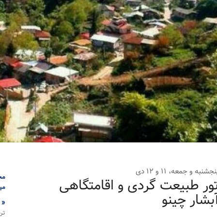
جشنبه و جمعه، ۱۱ و ۱۲ دی
مح
ور طبیعت گردی و اقامتگاهی
می
بشار چینو
« 
تر