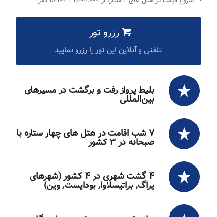
شروع قیمت در هتل های ۴ ستاره از ۲۹.۰۰۰.۰۰۰ +۱۸۹۰ دلار
رزرو تور
تلفنی و آنلاین این تور را رزرو نمایید
بلیط پرواز رفت و برگشت در مسیرهای
بین‌المللی
۷ شب اقامت در هتل های چهار ستاره با
صبحانه در ۳ کشور
۴ گشت شهری در ۴ کشور (شهرهای
پراگ, براتیسلاوا, بوداپست, وین)