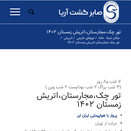
تور چک،مجارستان،اتریش زمستان ۱۴۰۲
مکان شما:
خانه
/
تورهای خارجی
/
اتریش
/
تور چک،مجارستان،اتریش زمستان ۱۴۰۲
۱
۲
۳
۴
۵
۶
۷
۸
۹
۱۰
قبلی
۷ شب و۸ روز
(۳ شب پراگ ۲ شب بوداپست ۲ شب وین )
تور چک،مجارستان،اتریش
زمستان ۱۴۰۲
پرواز با هواپیمایی ایران ایر
حرکت از تهران