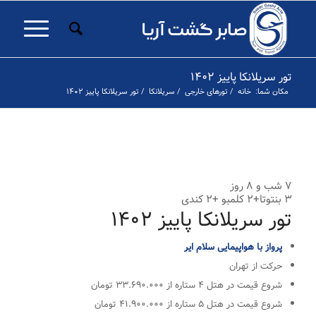
تور سریلانکا پاییز ۱۴۰۲
مکان شما:
خانه
/
تورهای خارجی
/
سریلانکا
/
تور سریلانکا پاییز ۱۴۰۲
۱
۲
۳
۴
۵
۶
۷
۸
۹
۱۰
۱۱
۱۲
۱۳
۱۴
۱۵
۱۶
۱۷
۱۸
۱
قبلی
۷ شب و ۸ روز
۳ بنتوتا+۲ کلمبو +۲ کندی
تور سریلانکا پاییز ۱۴۰۲
پرواز با هواپیمایی سلام ایر
حرکت از تهران
شروع قیمت در هتل ۴ ستاره از ۳۳.۶۹۰.۰۰۰ تومان
شروع قیمت در هتل ۵ ستاره از ۴۱.۹۰۰.۰۰۰ تومان