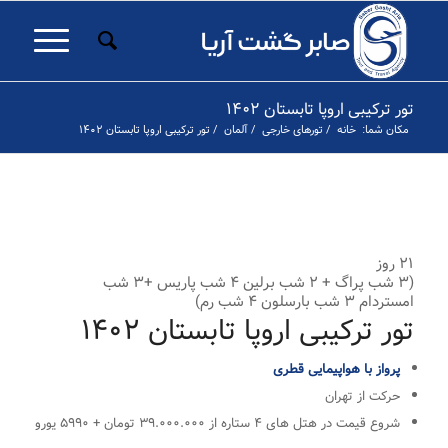
تور ترکیبی اروپا تابستان ۱۴۰۲
مکان شما:
خانه
/
تورهای خارجی
/
آلمان
/
تور ترکیبی اروپا تابستان ۱۴۰۲
۱
۲
۳
۴
۵
۶
۷
۸
۹
۱۰
۱۱
۱۲
۱۳
۱۴
۱۵
۱۶
۱۷
۱۸
۱۹
قبلی
۲۱ روز
(۳ شب پراگ + ۲ شب برلین ۴ شب پاریس +۳ شب
امستردام ۳ شب بارسلون ۴ شب رم)
تور ترکیبی اروپا تابستان ۱۴۰۲
پرواز با هواپیمایی قطری
حرکت از تهران
شروع قیمت در هتل های ۴ ستاره از ۳۹.۰۰۰.۰۰۰ تومان + ۵۹۹۰ یورو