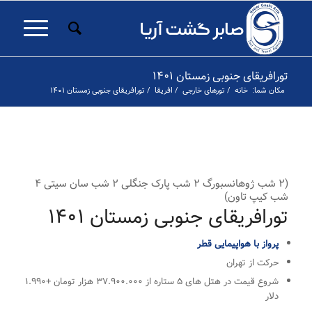
تورافریقای جنوبی زمستان ۱۴۰۱
مکان شما:
خانه
/
تورهای خارجی
/
افریقا
/
تورافریقای جنوبی زمستان ۱۴۰۱
۱
۲
۳
۴
۵
۶
۷
۸
۹
۱۰
۱۱
۱۲
۱۳
۱۴
۱۵
۱۶
۱۷
۱۸
۱۹
۲
قبلی
۲۵
۲۶
۲۷
(۲ شب ژوهانسبورگ ۲ شب پارک جنگلی ۲ شب سان سیتی ۴
شب کیپ تاون)
تورافریقای جنوبی زمستان ۱۴۰۱
پرواز با هواپیمایی قطر
حرکت از تهران
شروع قیمت در هتل های ۵ ستاره از ۳۷.۹۰۰.۰۰۰ هزار تومان +۱.۹۹۰
دلار