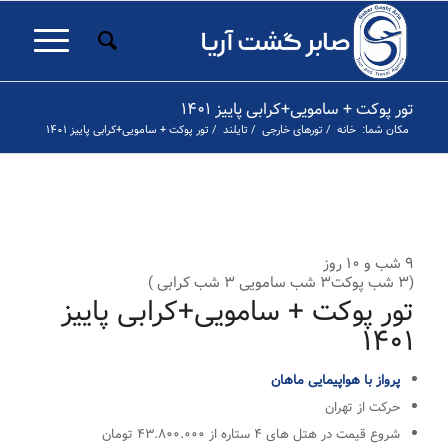
تور پوکت + سامویی+کرابی پاییز ۱۴۰۱
مکان شما:
خانه
/
تورهای خارجی
/
تایلند
/
تور پوکت + سامویی+کرابی پاییز ۱۴۰۱
۱
۲
۳
۴
۵
۶
۷
۸
۹
۱۰
۱۱
۱۲
۱۳
۱۴
۱۵
۱۶
۱۷
۱۸
۱
قبلی
۹ شب و ۱۰ روز
(۳ شب پوکت۳ شب سامویی ۳ شب کرابی )
تور پوکت + سامویی+کرابی پاییز
۱۴۰۱
پرواز با هواپیمایی ماهان
حرکت از تهران
شروع قیمت در هتل های ۴ ستاره از ۴۳.۸۰۰.۰۰۰ تومان